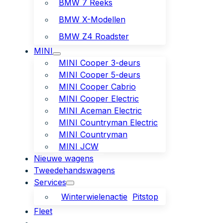
BMW 7 Reeks
BMW X-Modellen
BMW Z4 Roadster
MINI
MINI Cooper 3-deurs
MINI Cooper 5-deurs
MINI Cooper Cabrio
MINI Cooper Electric
MINI Aceman Electric
MINI Countryman Electric
MINI Countryman
MINI JCW
Nieuwe wagens
Tweedehandswagens
Services
Winterwielenactie
Pitstop
Fleet