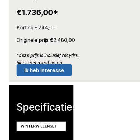
€
1.736,00
*
Korting €
744,00
Originele prijs €
2.480,00
*deze prijs is inclusief recytire,
hier is geen korting op
Ik heb interesse
Specificaties
WINTERWIELENSET