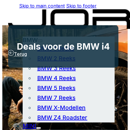
Skip to main content
Skip to footer
BMW
Deals voor de BMW i4
BMW 1 Reeks
Terug
BMW 2 Reeks
BMW 3 Reeks
BMW 4 Reeks
BMW 5 Reeks
BMW 7 Reeks
BMW X-Modellen
BMW Z4 Roadster
MINI